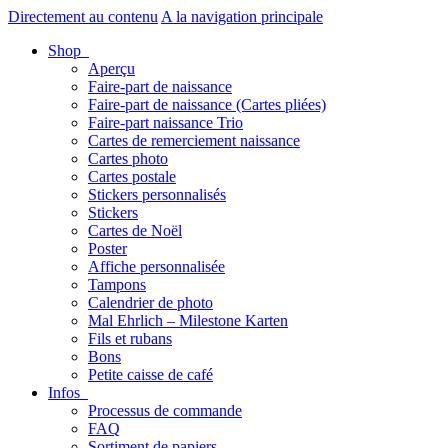
Directement au contenu
A la navigation principale
Shop
Aperçu
Faire-part de naissance
Faire-part de naissance (Cartes pliées)
Faire-part naissance Trio
Cartes de remerciement naissance
Cartes photo
Cartes postale
Stickers personnalisés
Stickers
Cartes de Noël
Poster
Affiche personnalisée
Tampons
Calendrier de photo
Mal Ehrlich – Milestone Karten
Fils et rubans
Bons
Petite caisse de café
Infos
Processus de commande
FAQ
Sortiment de papiers