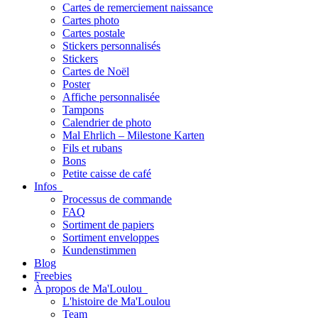
Cartes de remerciement naissance
Cartes photo
Cartes postale
Stickers personnalisés
Stickers
Cartes de Noël
Poster
Affiche personnalisée
Tampons
Calendrier de photo
Mal Ehrlich – Milestone Karten
Fils et rubans
Bons
Petite caisse de café
Infos
Processus de commande
FAQ
Sortiment de papiers
Sortiment enveloppes
Kundenstimmen
Blog
Freebies
À propos de Ma'Loulou
L'histoire de Ma'Loulou
Team