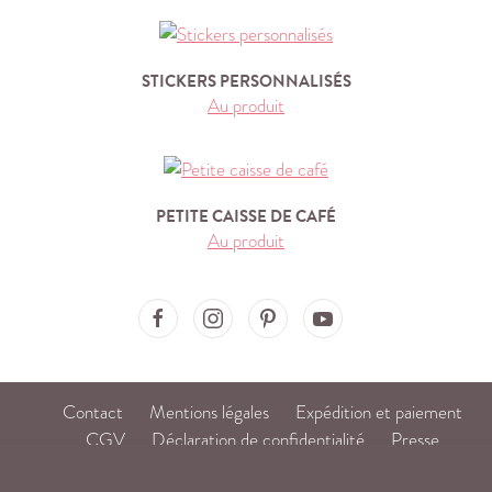
STICKERS PERSONNALISÉS
Au produit
PETITE CAISSE DE CAFÉ
Au produit
Ma'Loulou on Facebook
Ma'Loulou on Instagram
Ma'Loulou on Pinterest
Ma'Loulou on Youtube
Contact
Mentions légales
Expédition et paiement
CGV
Déclaration de confidentialité
Presse
DE
/
FR