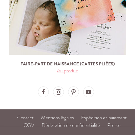
FAIRE-PART DE NAISSANCE (CARTES PLIÉES)
Au produit
Ma'Loulou on Facebook
Ma'Loulou on Instagram
Ma'Loulou on Pinterest
Ma'Loulou on Youtube
Contact
Mentions légales
Expédition et paiement
CGV
Déclaration de confidentialité
Presse