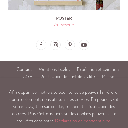
POSTER
Au produit
Ma'Loulou on Facebook
Ma'Loulou on Instagram
Ma'Loulou on Pinterest
Ma'Loulou on Youtube
Contact
Mentions légales
Expédition et paiement
CGV
Déclaration de confidentialité
Presse
DE
/
FR
Afin d'optimiser notre site pour toi et de pouvoir l'améliorer
continuellement, nous utilisons des cookies. En poursuivant
mail@maloulou.ch
© Ma'Loulou
votre navigation sur ce site, tu acceptes l'utilisation des
cookies. Plus d'informations sur les cookies peuvent être
trouvées dans notre
Déclaration de confidentialité
.
Babypictures by:
www.bilderkarussell.ch