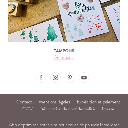
TAMPONS
Au produit
Ma'Loulou on Facebook
Ma'Loulou on Instagram
Ma'Loulou on Pinterest
Ma'Loulou on Youtube
Contact
Mentions légales
Expédition et paiement
CGV
Déclaration de confidentialité
Presse
DE
/
FR
Afin d'optimiser notre site pour toi et de pouvoir l'améliorer