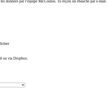
 tes données par l’équipe Ma'Loulou. Tu reçois un ébauche par e-mail.
ichier
il ou via Dropbox.