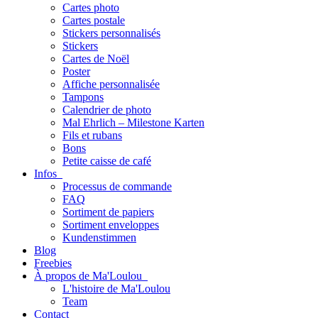
Cartes photo
Cartes postale
Stickers personnalisés
Stickers
Cartes de Noël
Poster
Affiche personnalisée
Tampons
Calendrier de photo
Mal Ehrlich – Milestone Karten
Fils et rubans
Bons
Petite caisse de café
Infos
Processus de commande
FAQ
Sortiment de papiers
Sortiment enveloppes
Kundenstimmen
Blog
Freebies
À propos de Ma'Loulou
L'histoire de Ma'Loulou
Team
Contact