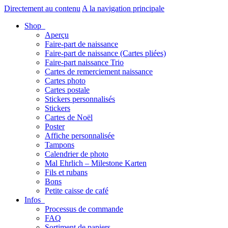
Directement au contenu
A la navigation principale
Shop
Aperçu
Faire-part de naissance
Faire-part de naissance (Cartes pliées)
Faire-part naissance Trio
Cartes de remerciement naissance
Cartes photo
Cartes postale
Stickers personnalisés
Stickers
Cartes de Noël
Poster
Affiche personnalisée
Tampons
Calendrier de photo
Mal Ehrlich – Milestone Karten
Fils et rubans
Bons
Petite caisse de café
Infos
Processus de commande
FAQ
Sortiment de papiers