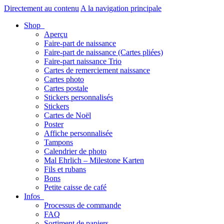
Directement au contenu
A la navigation principale
Shop
Aperçu
Faire-part de naissance
Faire-part de naissance (Cartes pliées)
Faire-part naissance Trio
Cartes de remerciement naissance
Cartes photo
Cartes postale
Stickers personnalisés
Stickers
Cartes de Noël
Poster
Affiche personnalisée
Tampons
Calendrier de photo
Mal Ehrlich – Milestone Karten
Fils et rubans
Bons
Petite caisse de café
Infos
Processus de commande
FAQ
Sortiment de papiers