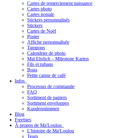
Cartes de remerciement naissance
Cartes photo
Cartes postale
Stickers personnalisés
Stickers
Cartes de Noël
Poster
Affiche personnalisée
Tampons
Calendrier de photo
Mal Ehrlich – Milestone Karten
Fils et rubans
Bons
Petite caisse de café
Infos
Processus de commande
FAQ
Sortiment de papiers
Sortiment enveloppes
Kundenstimmen
Blog
Freebies
À propos de Ma'Loulou
L'histoire de Ma'Loulou
Team