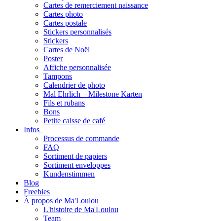
Cartes de remerciement naissance
Cartes photo
Cartes postale
Stickers personnalisés
Stickers
Cartes de Noël
Poster
Affiche personnalisée
Tampons
Calendrier de photo
Mal Ehrlich – Milestone Karten
Fils et rubans
Bons
Petite caisse de café
Infos
Processus de commande
FAQ
Sortiment de papiers
Sortiment enveloppes
Kundenstimmen
Blog
Freebies
À propos de Ma'Loulou
L'histoire de Ma'Loulou
Team