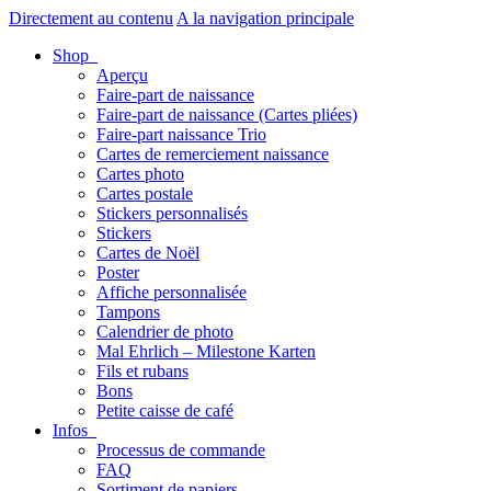
Directement au contenu
A la navigation principale
Shop
Aperçu
Faire-part de naissance
Faire-part de naissance (Cartes pliées)
Faire-part naissance Trio
Cartes de remerciement naissance
Cartes photo
Cartes postale
Stickers personnalisés
Stickers
Cartes de Noël
Poster
Affiche personnalisée
Tampons
Calendrier de photo
Mal Ehrlich – Milestone Karten
Fils et rubans
Bons
Petite caisse de café
Infos
Processus de commande
FAQ
Sortiment de papiers