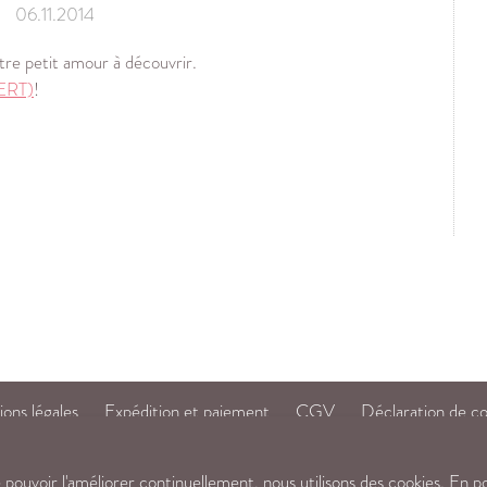
06.11.2014
otre petit amour à découvrir.
ERT)
!
ons légales
Expédition et paiement
CGV
Déclaration de co
mail@maloulou.ch
© Ma'Loulou
e pouvoir l'améliorer continuellement, nous utilisons des cookies. En po