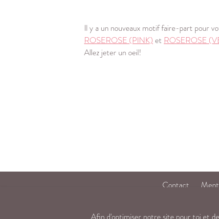
Il y a un nouveaux motif faire-part pour v
ROSEROSE (PINK)
et
ROSEROSE (V
Allez jeter un oeil!
Contact
Menti
Afin d'optimiser notre site pour toi et d