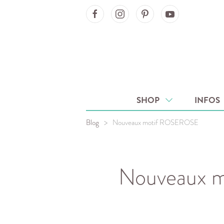
Ma'Loulou on Facebook
Ma'Loulou on Instagram
Ma'Loulou on Pinterest
Ma'Loulou on Youtube
SHOP
INFOS
Blog
Nouveaux motif ROSEROSE
Nouveaux 