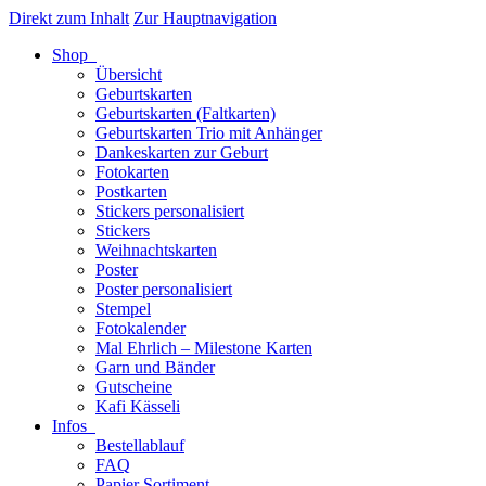
Direkt zum Inhalt
Zur Hauptnavigation
Shop
Übersicht
Geburtskarten
Geburtskarten (Faltkarten)
Geburtskarten Trio mit Anhänger
Dankeskarten zur Geburt
Fotokarten
Postkarten
Stickers personalisiert
Stickers
Weihnachtskarten
Poster
Poster personalisiert
Stempel
Fotokalender
Mal Ehrlich – Milestone Karten
Garn und Bänder
Gutscheine
Kafi Kässeli
Infos
Bestellablauf
FAQ
Papier Sortiment