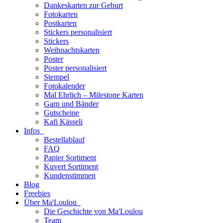
Dankeskarten zur Geburt
Fotokarten
Postkarten
Stickers personalisiert
Stickers
Weihnachtskarten
Poster
Poster personalisiert
Stempel
Fotokalender
Mal Ehrlich – Milestone Karten
Garn und Bänder
Gutscheine
Kafi Kässeli
Infos
Bestellablauf
FAQ
Papier Sortiment
Kuvert Sortiment
Kundenstimmen
Blog
Freebies
Über Ma'Loulou
Die Geschichte von Ma'Loulou
Team