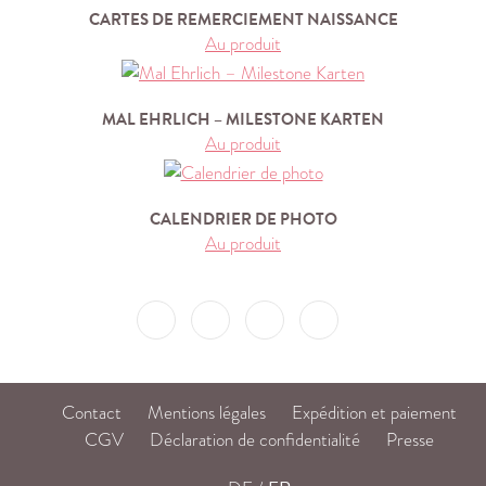
CARTES DE REMERCIEMENT NAISSANCE
Au produit
MAL EHRLICH – MILESTONE KARTEN
Au produit
CALENDRIER DE PHOTO
Au produit
Ma'Loulou
Ma'Loulou
Ma'Loulou
Ma'Loulou
on
on
on
on
Facebook
Instagram
Pinterest
Youtube
Contact
Mentions légales
Expédition et paiement
CGV
Déclaration de confidentialité
Presse