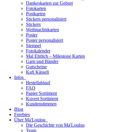
Dankeskarten zur Geburt
Fotokarten
Postkarten
Stickers personalisiert
Stickers
Weihnachtskarten
Poster
Poster personalisiert
Stempel
Fotokalender
Mal Ehrlich – Milestone Karten
Garn und Bänder
Gutscheine
Kafi Kässeli
Infos
Bestellablauf
FAQ
Papier Sortiment
Kuvert Sortiment
Kundenstimmen
Blog
Freebies
Über Ma'Loulou
Die Geschichte von Ma'Loulou
Team