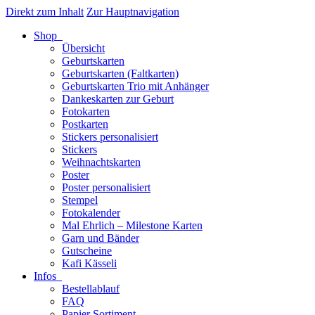
Direkt zum Inhalt
Zur Hauptnavigation
Shop
Übersicht
Geburtskarten
Geburtskarten (Faltkarten)
Geburtskarten Trio mit Anhänger
Dankeskarten zur Geburt
Fotokarten
Postkarten
Stickers personalisiert
Stickers
Weihnachtskarten
Poster
Poster personalisiert
Stempel
Fotokalender
Mal Ehrlich – Milestone Karten
Garn und Bänder
Gutscheine
Kafi Kässeli
Infos
Bestellablauf
FAQ
Papier Sortiment